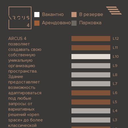
Вакантно
В резерве
Арендовано
Парковка
ARCUS 4
L12
позволяет
L11
создавать свою
собственную
L10
уникальную
организацию
L9
пространства.
L8
Здание
предоставляет
L7
возможность
адаптироваться
L6
под любые
L5
запросы: от
вариативных
L4
решений «open
space» до более
L3
классической