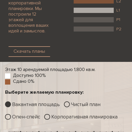
L2
корпоративной
планировки. Мы
L1
построили 12
этажей для
P1
воплощения ваших
P2
идей и замыслов.
Скачать планы
Этаж 10 арендуемой площадью 1,800 кв.м.
Доступно 100%
Сдано 0%
Выберите желаемую планировку:
Вакантная площадь
Чистый план
Опен-спейс
Корпоративная планировка