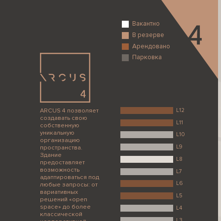
Вакантно
В резерве
Арендовано
Парковка
ARCUS 4 позволяет
L12
создавать свою
L11
собственную
уникальную
L10
организацию
пространства.
L9
Здание
L8
предоставляет
возможность
L7
адаптироваться под
L6
любые запросы: от
вариативных
L5
решений «open
space» до более
L4
классической
L3