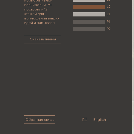
корпоративной
планировки. Мы
L2
построили 12
этажей для
L1
воплощения ваших
P1
идей и замыслов.
P2
Скачать планы
Обратная связь
English